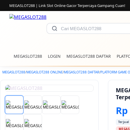
MEGASLOT288 | Link Slot Online Gacor Terpercaya Gampang Cuan!
MEGASLOT288
LOGIN
MEGASLOT288 DAFTAR
PLATF
MEGASLOT288
/
MEGASLOT288 ONLINE
/
MEGASLOT288 DAFTAR
/
PLATFORM GAME 
MEGA
Terp
Rp 
Terjual
MEGAS