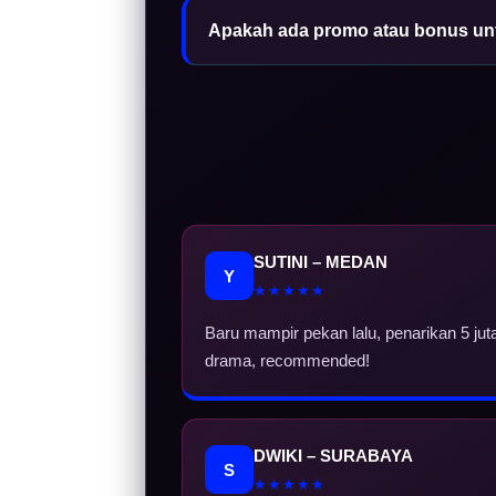
Apakah ada promo atau bonus un
SUTINI – MEDAN
Y
★★★★★
Baru mampir pekan lalu, penarikan 5 jut
drama, recommended!
DWIKI – SURABAYA
S
★★★★★