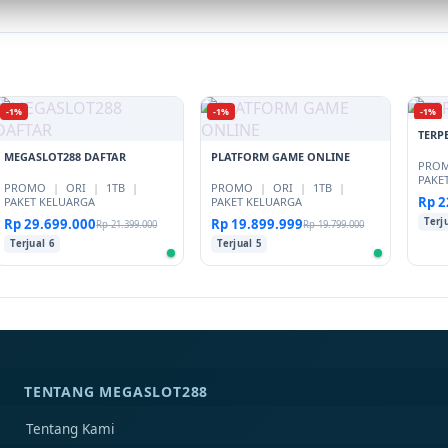
-1%
-1%
-1%
TERP
MEGASLOT288 DAFTAR
PLATFORM GAME ONLINE
PRO
PAKE
PROMO
|
ORI
|
1TB
|
PROMO
|
ORI
|
1TB
|
Rp 2
PAKET KELUARGA
PAKET KELUARGA
Rp 29.699.000
Rp 19.899.999
Terj
Rp 21.399.000
Rp 19.799.000
Terjual 6
Terjual 5
TENTANG MEGASLOT288
Tentang Kami