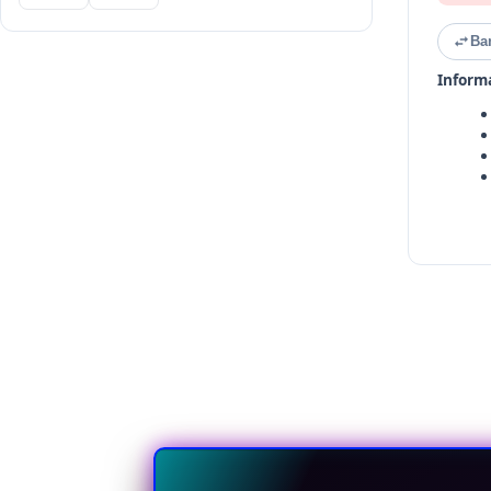
Ba
Inform