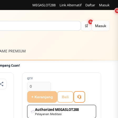
MEGASLOT288
Link Alternatif
Daftar
Masuk
0
0
🛒
Masuk
AME PREMIUM
ampang Cuan!
QTY
+ Keranjang
Beli
Authorized MEGASLOT288
💳
Pelayanan Meditasi