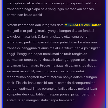
menciptakan ekosistem permainan yang responsif, adil, dan
transparan bagi siapa saja yang ingin merasakan sensasi
permainan kelas wahid.
Sistem keamanan dan integritas data
MEGASLOT288 Daftar
menjadi pilar paling krusial yang dibangun di atas fondasi
teknologi masa kini. Dalam lanskap digital yang penuh
tantangan, perlindungan informasi pribadi dan kerahasiaan
transaksi pengguna dijamin melalui arsitektur enkripsi tingkat
tinggi. Pengguna dapat menikmati seluruh rangkaian
permainan tanpa perlu khawatir akan gangguan teknis atau
ancaman keamanan. Proses navigasi di dalam situs dibuat
sedemikian intuitif, memungkinkan siapa pun untuk
menemukan segmen favorit mereka hanya dalam hitungan
detik. Fleksibilitas aksesibilitas ini semakin disempurnakan
dengan optimasi lintas perangkat baik diakses melalui layar
komputer desktop, tablet, maupun ponsel pintar, performa
sistem tetap mengalir stabil tanpa hambatan.