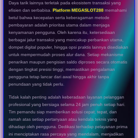
Daya tarik lainnya terletak pada ekosistem transaksi yang
efisien dan serbabisa.
Platform MEGASLOT288
memahami
betul bahwa kecepatan serta keberagaman metode
pembayaran adalah prioritas utama dalam menjaga
kenyamanan pengguna. Oleh karena itu, ketersediaan
berbagai jalur transaksi yang mencakup perbankan utama,
dompet digital populer, hingga opsi praktis lainnya disediakan
untuk mempermudah proses alur dana. Setiap mekanisme
penarikan maupun pengisian saldo diproses secara otomatis
dengan tingkat presisi tinggi, memastikan pengalaman
pengguna tetap lancar dari awal hingga akhir tanpa
penundaan yang tidak perlu.
Tidak kalah penting adalah keberadaan layanan pelanggan
profesional yang bersiaga selama 24 jam penuh setiap hari.
Tim pemandu siap memberikan solusi cepat, tepat, dan
ramah atas setiap pertanyaan atau kendala teknis yang
dihadapi oleh pengguna. Dedikasi terhadap pelayanan prima
ini menciptakan rasa percaya yang mendalam, menjadikan