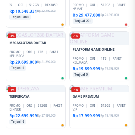
I5
|
ORI
|
512GB
|
RTX3050
PROMO
|
ORI
|
512GB
|
PAKET
HEMAT
Rp 10.548.331
Rp 12.799.000
Rp 29.477.000
Rp 21.999.000
Terjual 200+
Terjual 20+
-1%
-1%
MEGASLOT288 DAFTAR
PLATFORM GAME ONLINE
PROMO
|
ORI
|
1TB
|
PAKET
KELUARGA
PROMO
|
ORI
|
1TB
|
PAKET
Rp 29.699.000
Rp 21.399.000
KELUARGA
Terjual 6
Rp 19.899.999
Rp 19.799.000
Terjual 5
-1%
-1%
TERPERCAYA
GAME PREMIUM
PROMO
|
ORI
|
512GB
|
PAKET
PROMO
|
ORI
|
512GB
|
PAKET
DINNER
VIP
Rp 22.699.999
Rp 17.999.999
Rp 27.999.000
Rp 18.499.000
Terjual 6