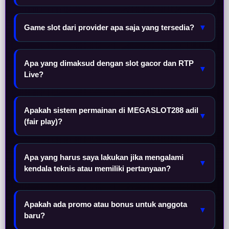
Game slot dari provider apa saja yang tersedia?
▼
Apa yang dimaksud dengan slot gacor dan RTP
▼
Live?
Apakah sistem permainan di MEGASLOT288 adil
▼
(fair play)?
Apa yang harus saya lakukan jika mengalami
▼
kendala teknis atau memiliki pertanyaan?
Apakah ada promo atau bonus untuk anggota
▼
baru?