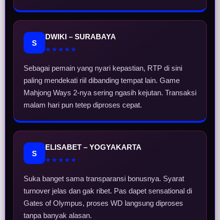
DWIKI – SURABAYA
S
★★★★★
Sebagai pemain yang nyari kepastian, RTP di sini
paling mendekati riil dibanding tempat lain. Game
Mahjong Ways 2-nya sering ngasih kejutan. Transaksi
malam hari pun tetep diproses cepat.
ELISABET – YOGYAKARTA
S
★★★★★
Suka banget sama transparansi bonusnya. Syarat
turnover jelas dan gak ribet. Pas dapet sensational di
Gates of Olympus, proses WD langsung diproses
tanpa banyak alasan.