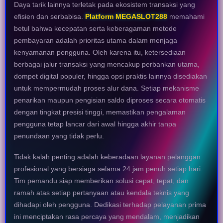
Daya tarik lainnya terletak pada ekosistem transaksi yang
efisien dan serbabisa.
Platform MEGASLOT288
memahami
betul bahwa kecepatan serta keberagaman metode
pembayaran adalah prioritas utama dalam menjaga
kenyamanan pengguna. Oleh karena itu, ketersediaan
berbagai jalur transaksi yang mencakup perbankan utama,
dompet digital populer, hingga opsi praktis lainnya disediakan
untuk mempermudah proses alur dana. Setiap mekanisme
penarikan maupun pengisian saldo diproses secara otomatis
dengan tingkat presisi tinggi, memastikan pengalaman
pengguna tetap lancar dari awal hingga akhir tanpa
penundaan yang tidak perlu.
Tidak kalah penting adalah keberadaan layanan pelanggan
profesional yang bersiaga selama 24 jam penuh setiap hari.
Tim pemandu siap memberikan solusi cepat, tepat, dan
ramah atas setiap pertanyaan atau kendala teknis yang
dihadapi oleh pengguna. Dedikasi terhadap pelayanan prima
ini menciptakan rasa percaya yang mendalam, menjadikan