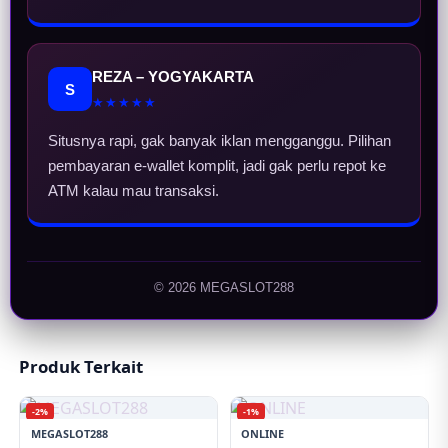
REZA – YOGYAKARTA
S
★★★★★
Situsnya rapi, gak banyak iklan mengganggu. Pilihan
pembayaran e-wallet komplit, jadi gak perlu repot ke
ATM kalau mau transaksi.
© 2026 MEGASLOT288
Produk Terkait
-2%
-1%
MEGASLOT288
ONLINE