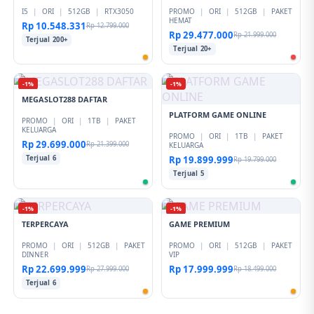
I5
|
ORI
|
512GB
|
RTX3050
PROMO
|
ORI
|
512GB
|
PAKET
HEMAT
Rp 10.548.331
Rp 12.799.000
Rp 29.477.000
Rp 21.999.000
Terjual 200+
Terjual 20+
-1%
-1%
MEGASLOT288 DAFTAR
PLATFORM GAME ONLINE
PROMO
|
ORI
|
1TB
|
PAKET
KELUARGA
PROMO
|
ORI
|
1TB
|
PAKET
Rp 29.699.000
Rp 21.399.000
KELUARGA
Terjual 6
Rp 19.899.999
Rp 19.799.000
Terjual 5
-1%
-1%
TERPERCAYA
GAME PREMIUM
PROMO
|
ORI
|
512GB
|
PAKET
PROMO
|
ORI
|
512GB
|
PAKET
DINNER
VIP
Rp 22.699.999
Rp 17.999.999
Rp 27.999.000
Rp 18.499.000
Terjual 6