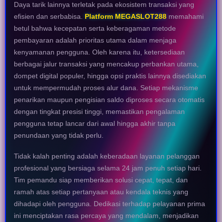
Daya tarik lainnya terletak pada ekosistem transaksi yang
efisien dan serbabisa.
Platform MEGASLOT288
memahami
betul bahwa kecepatan serta keberagaman metode
pembayaran adalah prioritas utama dalam menjaga
kenyamanan pengguna. Oleh karena itu, ketersediaan
berbagai jalur transaksi yang mencakup perbankan utama,
dompet digital populer, hingga opsi praktis lainnya disediakan
untuk mempermudah proses alur dana. Setiap mekanisme
penarikan maupun pengisian saldo diproses secara otomatis
dengan tingkat presisi tinggi, memastikan pengalaman
pengguna tetap lancar dari awal hingga akhir tanpa
penundaan yang tidak perlu.
Tidak kalah penting adalah keberadaan layanan pelanggan
profesional yang bersiaga selama 24 jam penuh setiap hari.
Tim pemandu siap memberikan solusi cepat, tepat, dan
ramah atas setiap pertanyaan atau kendala teknis yang
dihadapi oleh pengguna. Dedikasi terhadap pelayanan prima
ini menciptakan rasa percaya yang mendalam, menjadikan