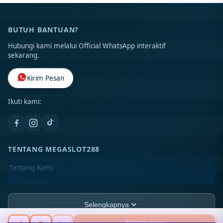
BUTUH BANTUAN?
Hubungi kami melalui Official WhatsApp interaktif
sekarang.
Kirim Pesan
Ikuti kami:
TENTANG MEGASLOT288
Tentang Kami
Kontak Kami
Lokasi Toko
Selengkapnya
FAQ
Beli Sekarang