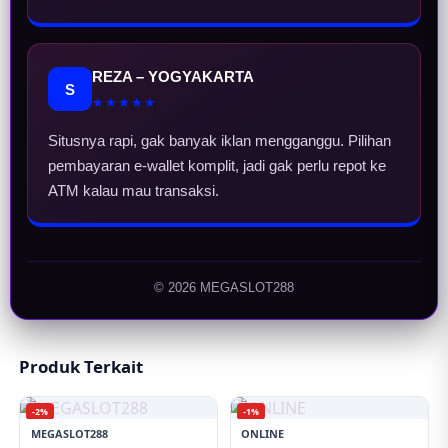
REZA – YOGYAKARTA
S
★★★★★
Situsnya rapi, gak banyak iklan mengganggu. Pilihan
pembayaran e-wallet komplit, jadi gak perlu repot ke
ATM kalau mau transaksi.
© 2026 MEGASLOT288
Produk Terkait
-2%
-1%
MEGASLOT288
ONLINE