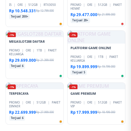
I5
|
ORI
|
512GB
|
RTX3050
PROMO
|
ORI
|
512GB
|
PAKET
HEMAT
Rp 10.548.331
Rp 12.799.000
Rp 29.477.000
Rp 21.999.000
Terjual 200+
Terjual 20+
-1%
-1%
MEGASLOT288 DAFTAR
PLATFORM GAME ONLINE
PROMO
|
ORI
|
1TB
|
PAKET
KELUARGA
PROMO
|
ORI
|
1TB
|
PAKET
Rp 29.699.000
Rp 21.399.000
KELUARGA
Terjual 6
Rp 19.899.999
Rp 19.799.000
Terjual 5
-1%
-1%
TERPERCAYA
GAME PREMIUM
PROMO
|
ORI
|
512GB
|
PAKET
PROMO
|
ORI
|
512GB
|
PAKET
DINNER
VIP
Rp 22.699.999
Rp 17.999.999
Rp 27.999.000
Rp 18.499.000
Terjual 6