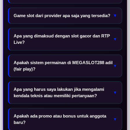
Game slot dari provider apa saja yang tersedia?
▼
Apa yang dimaksud dengan slot gacor dan RTP
▼
Live?
Apakah sistem permainan di MEGASLOT288 adil
▼
(fair play)?
Apa yang harus saya lakukan jika mengalami
▼
kendala teknis atau memiliki pertanyaan?
Apakah ada promo atau bonus untuk anggota
▼
baru?