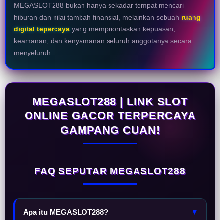
MEGASLOT288 bukan hanya sekadar tempat mencari
hiburan dan nilai tambah finansial, melainkan sebuah
ruang
digital tepercaya
yang memprioritaskan kepuasan,
keamanan, dan kenyamanan seluruh anggotanya secara
menyeluruh.
MEGASLOT288 | LINK SLOT
ONLINE GACOR TERPERCAYA
GAMPANG CUAN!
FAQ SEPUTAR MEGASLOT288
Apa itu MEGASLOT288?
▼