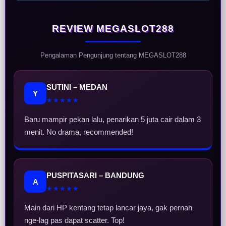
REVIEW MEGASLOT288
Pengalaman Pengunjung tentang MEGASLOT288
SUTINI – MEDAN
Y
★★★★★
Baru mampir pekan lalu, penarikan 5 juta cair dalam 3
menit. No drama, recommended!
PUSPITASARI – BANDUNG
A
★★★★★
Main dari HP kentang tetap lancar jaya, gak pernah
nge-lag pas dapat scatter. Top!