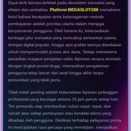
Daya tarik lainnya terletak pada ekosistem transaksi yang
efisien dan serbabisa.
Platform MEGASLOT288
memahami
betul bahwa kecepatan serta keberagaman metode
pembayaran adalah prioritas utama dalam menjaga
kenyamanan pengguna. Oleh karena itu, ketersediaan
berbagai jalur transaksi yang mencakup perbankan utama,
dompet digital populer, hingga opsi praktis lainnya disediakan
untuk mempermudah proses alur dana. Setiap mekanisme
penarikan maupun pengisian saldo diproses secara otomatis
dengan tingkat presisi tinggi, memastikan pengalaman
pengguna tetap lancar dari awal hingga akhir tanpa
penundaan yang tidak perlu.
Tidak kalah penting adalah keberadaan layanan pelanggan
profesional yang bersiaga selama 24 jam penuh setiap hari.
Tim pemandu siap memberikan solusi cepat, tepat, dan
ramah atas setiap pertanyaan atau kendala teknis yang
dihadapi oleh pengguna. Dedikasi terhadap pelayanan prima
ini menciptakan rasa percaya yang mendalam, menjadikan