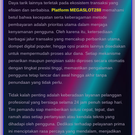
Daya tarik lainnya terletak pada ekosistem transaksi yang
efisien dan serbabisa.
Platform MEGASLOT288
memahami
betul bahwa kecepatan serta keberagaman metode
pembayaran adalah prioritas utama dalam menjaga
kenyamanan pengguna. Oleh karena itu, ketersediaan
berbagai jalur transaksi yang mencakup perbankan utama,
dompet digital populer, hingga opsi praktis lainnya disediakan
untuk mempermudah proses alur dana. Setiap mekanisme
penarikan maupun pengisian saldo diproses secara otomatis
dengan tingkat presisi tinggi, memastikan pengalaman
pengguna tetap lancar dari awal hingga akhir tanpa
penundaan yang tidak perlu.
Tidak kalah penting adalah keberadaan layanan pelanggan
profesional yang bersiaga selama 24 jam penuh setiap hari.
Tim pemandu siap memberikan solusi cepat, tepat, dan
ramah atas setiap pertanyaan atau kendala teknis yang
dihadapi oleh pengguna. Dedikasi terhadap pelayanan prima
ini menciptakan rasa percaya yang mendalam, menjadikan