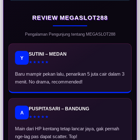
REVIEW MEGASLOT288
Pengalaman Pengunjung tentang MEGASLOT288
SUTINI – MEDAN
Y
★★★★★
Baru mampir pekan lalu, penarikan 5 juta cair dalam 3
menit. No drama, recommended!
PUSPITASARI – BANDUNG
A
★★★★★
Main dari HP kentang tetap lancar jaya, gak pernah
nge-lag pas dapat scatter. Top!