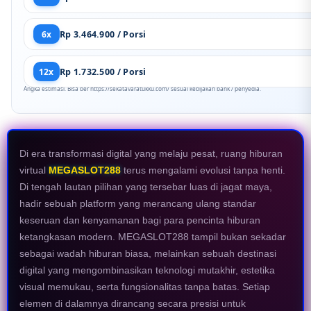
6x
Rp 3.464.900 / Porsi
12x
Rp 1.732.500 / Porsi
Angka estimasi. Bisa ber https://sekatavaratukku.com/ sesuai kebijakan bank / penyedia.
Di era transformasi digital yang melaju pesat, ruang hiburan
virtual
MEGASLOT288
terus mengalami evolusi tanpa henti.
Di tengah lautan pilihan yang tersebar luas di jagat maya,
hadir sebuah platform yang merancang ulang standar
keseruan dan kenyamanan bagi para pencinta hiburan
ketangkasan modern. MEGASLOT288 tampil bukan sekadar
sebagai wadah hiburan biasa, melainkan sebuah destinasi
digital yang mengombinasikan teknologi mutakhir, estetika
visual memukau, serta fungsionalitas tanpa batas. Setiap
elemen di dalamnya dirancang secara presisi untuk