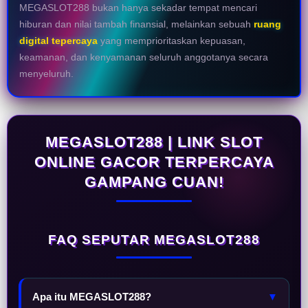
MEGASLOT288 bukan hanya sekadar tempat mencari
hiburan dan nilai tambah finansial, melainkan sebuah
ruang
digital tepercaya
yang memprioritaskan kepuasan,
keamanan, dan kenyamanan seluruh anggotanya secara
menyeluruh.
MEGASLOT288 | LINK SLOT
ONLINE GACOR TERPERCAYA
GAMPANG CUAN!
FAQ SEPUTAR MEGASLOT288
Apa itu MEGASLOT288?
▼