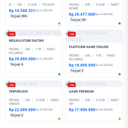
I5
|
ORI
|
512GB
|
RTX3050
PROMO
|
ORI
|
512GB
|
PAKET
HEMAT
Rp 10.548.331
Rp 12.799.000
Rp 29.477.000
Rp 21.999.000
Terjual 200+
Terjual 20+
-1%
-1%
MEGASLOT288 DAFTAR
PLATFORM GAME ONLINE
PROMO
|
ORI
|
1TB
|
PAKET
KELUARGA
PROMO
|
ORI
|
1TB
|
PAKET
Rp 29.699.000
Rp 21.399.000
KELUARGA
Terjual 6
Rp 19.899.999
Rp 19.799.000
Terjual 5
-1%
-1%
TERPERCAYA
GAME PREMIUM
PROMO
|
ORI
|
512GB
|
PAKET
PROMO
|
ORI
|
512GB
|
PAKET
DINNER
VIP
Rp 22.699.999
Rp 17.999.999
Rp 27.999.000
Rp 18.499.000
Terjual 6