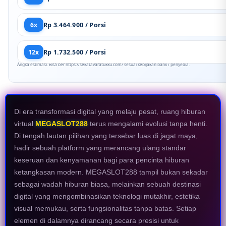
6x
Rp 3.464.900 / Porsi
12x
Rp 1.732.500 / Porsi
Angka estimasi. Bisa ber https://sekatavaratukku.com/ sesuai kebijakan bank / penyedia.
Di era transformasi digital yang melaju pesat, ruang hiburan
virtual
MEGASLOT288
terus mengalami evolusi tanpa henti.
Di tengah lautan pilihan yang tersebar luas di jagat maya,
hadir sebuah platform yang merancang ulang standar
keseruan dan kenyamanan bagi para pencinta hiburan
ketangkasan modern. MEGASLOT288 tampil bukan sekadar
sebagai wadah hiburan biasa, melainkan sebuah destinasi
digital yang mengombinasikan teknologi mutakhir, estetika
visual memukau, serta fungsionalitas tanpa batas. Setiap
elemen di dalamnya dirancang secara presisi untuk