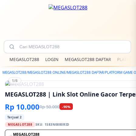
MEGASLOT288
LOGIN
MEGASLOT288 DAFTAR
PLATFOR
MEGASLOT288
/
MEGASLOT288 ONLINE
/
MEGASLOT288 DAFTAR
/
PLATFORM GAME 
1/6
MEGASLOT288 | Link Slot Online Gacor Ter
Rp 10.000
Rp 50.000
-90%
Terjual 2
MEGASLOT288
SKU:
1S83N0880RID
MEGASLOT288