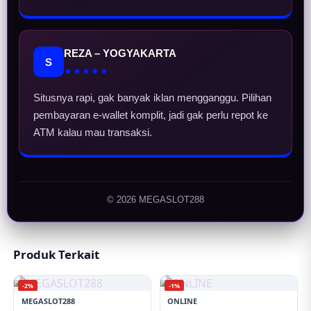
REZA – YOGYAKARTA
S
★★★★★
Situsnya rapi, gak banyak iklan mengganggu. Pilihan
pembayaran e-wallet komplit, jadi gak perlu repot ke
ATM kalau mau transaksi.
© 2026 MEGASLOT288
Produk Terkait
-2%
-1%
MEGASLOT288
ONLINE