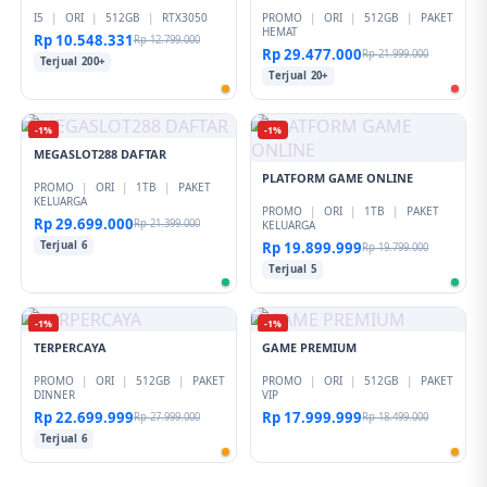
I5
|
ORI
|
512GB
|
RTX3050
PROMO
|
ORI
|
512GB
|
PAKET
HEMAT
Rp 10.548.331
Rp 12.799.000
Rp 29.477.000
Rp 21.999.000
Terjual 200+
Terjual 20+
-1%
-1%
MEGASLOT288 DAFTAR
PLATFORM GAME ONLINE
PROMO
|
ORI
|
1TB
|
PAKET
KELUARGA
PROMO
|
ORI
|
1TB
|
PAKET
Rp 29.699.000
Rp 21.399.000
KELUARGA
Terjual 6
Rp 19.899.999
Rp 19.799.000
Terjual 5
-1%
-1%
TERPERCAYA
GAME PREMIUM
PROMO
|
ORI
|
512GB
|
PAKET
PROMO
|
ORI
|
512GB
|
PAKET
DINNER
VIP
Rp 22.699.999
Rp 17.999.999
Rp 27.999.000
Rp 18.499.000
Terjual 6