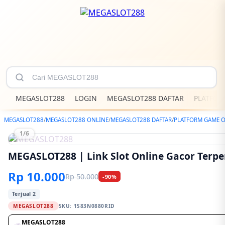
MEGASLOT288
LOGIN
MEGASLOT288 DAFTAR
PLATFOR
MEGASLOT288
/
MEGASLOT288 ONLINE
/
MEGASLOT288 DAFTAR
/
PLATFORM GAME 
1/6
MEGASLOT288 | Link Slot Online Gacor Ter
Rp 10.000
Rp 50.000
-90%
Terjual 2
MEGASLOT288
SKU:
1S83N0880RID
MEGASLOT288