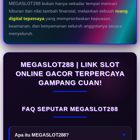
MEGASLOT288 bukan hanya sekadar tempat mencari
hiburan dan nilai tambah finansial, melainkan sebuah
ruang
digital tepercaya
yang memprioritaskan kepuasan,
keamanan, dan kenyamanan seluruh anggotanya secara
menyeluruh.
MEGASLOT288 | LINK SLOT
ONLINE GACOR TERPERCAYA
GAMPANG CUAN!
FAQ SEPUTAR MEGASLOT288
Apa itu MEGASLOT288?
▼