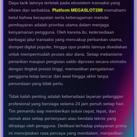
Daya tarik lainnya terletak pada ekosistem transaksi yang
efisien dan serbabisa.
Platform MEGASLOT288
memahami
betul bahwa kecepatan serta keberagaman metode
pembayaran adalah prioritas utama dalam menjaga
kenyamanan pengguna. Oleh karena itu, ketersediaan
berbagai jalur transaksi yang mencakup perbankan utama,
dompet digital populer, hingga opsi praktis lainnya disediakan
untuk mempermudah proses alur dana. Setiap mekanisme
penarikan maupun pengisian saldo diproses secara otomatis
dengan tingkat presisi tinggi, memastikan pengalaman
pengguna tetap lancar dari awal hingga akhir tanpa
penundaan yang tidak perlu.
Tidak kalah penting adalah keberadaan layanan pelanggan
profesional yang bersiaga selama 24 jam penuh setiap hari.
Tim pemandu siap memberikan solusi cepat, tepat, dan
ramah atas setiap pertanyaan atau kendala teknis yang
dihadapi oleh pengguna. Dedikasi terhadap pelayanan prima
ini menciptakan rasa percaya yang mendalam, menjadikan