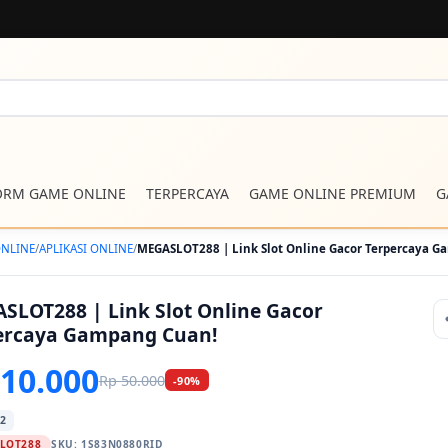
ORM GAME ONLINE
TERPERCAYA
GAME ONLINE PREMIUM
G
ONLINE
/
APLIKASI ONLINE
/
MEGASLOT288 | Link Slot Online Gacor Terpercaya G
SLOT288 | Link Slot Online Gacor
ercaya Gampang Cuan!
10.000
Rp 50.000
-90%
 2
LOT288
SKU:
1S83N0880RID