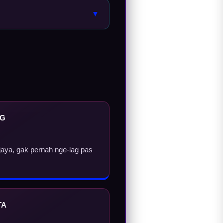
▼
NG
jaya, gak pernah nge-lag pas
TA