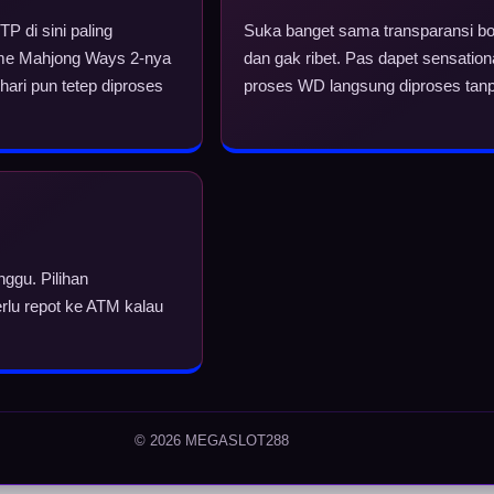
P di sini paling
Suka banget sama transparansi bon
Game Mahjong Ways 2-nya
dan gak ribet. Pas dapet sensation
hari pun tetep diproses
proses WD langsung diproses tanp
ggu. Pilihan
erlu repot ke ATM kalau
© 2026 MEGASLOT288