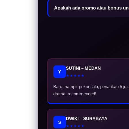
Apakah ada promo atau bonus un
SUTINI – MEDAN
Y
★★★★★
Baru mampir pekan lalu, penarikan 5 jut
drama, recommended!
DWIKI – SURABAYA
S
★★★★★