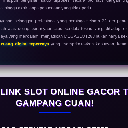
 maupun pengisian saldo diproses secara otomatis dengan tingk
l hingga akhir tanpa penundaan yang tidak perlu.
layanan pelanggan profesional yang bersiaga selama 24 jam penuh
mah atas setiap pertanyaan atau kendala teknis yang dihadapi ol
ercaya yang mendalam, menjadikan MEGASLOT288 bukan hanya seka
h
ruang digital tepercaya
yang memprioritaskan kepuasan, keam
 LINK SLOT ONLINE GACOR
GAMPANG CUAN!