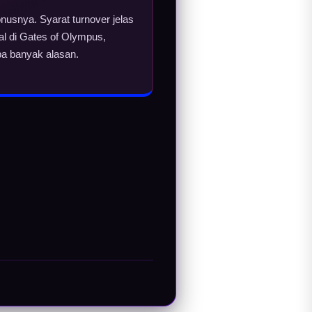
usnya. Syarat turnover jelas
al di Gates of Olympus,
a banyak alasan.