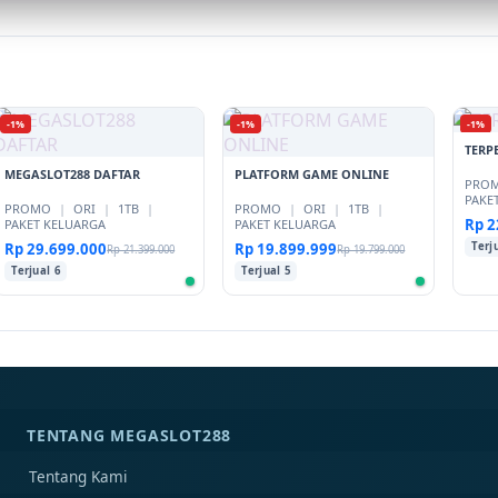
-1%
-1%
-1%
TERP
MEGASLOT288 DAFTAR
PLATFORM GAME ONLINE
PRO
PAKE
PROMO
|
ORI
|
1TB
|
PROMO
|
ORI
|
1TB
|
Rp 2
PAKET KELUARGA
PAKET KELUARGA
Rp 29.699.000
Rp 19.899.999
Terj
Rp 21.399.000
Rp 19.799.000
Terjual 6
Terjual 5
TENTANG MEGASLOT288
Tentang Kami