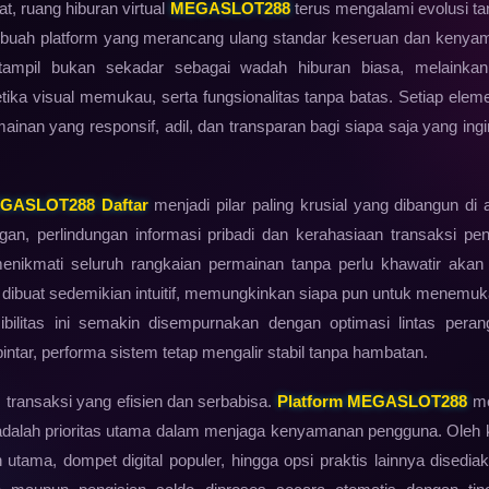
at, ruang hiburan virtual
MEGASLOT288
terus mengalami evolusi tanp
 sebuah platform yang merancang ulang standar keseruan dan kenyam
pil bukan sekadar sebagai wadah hiburan biasa, melainkan s
tika visual memukau, serta fungsionalitas tanpa batas. Setiap ele
ainan yang responsif, adil, dan transparan bagi siapa saja yang i
GASLOT288 Daftar
menjadi pilar paling krusial yang dibangun di 
an, perlindungan informasi pribadi dan kerahasiaan transaksi peng
 menikmati seluruh rangkaian permainan tanpa perlu khawatir ak
s dibuat sedemikian intuitif, memungkinkan siapa pun untuk menemu
esibilitas ini semakin disempurnakan dengan optimasi lintas peran
intar, performa sistem tetap mengalir stabil tanpa hambatan.
m transaksi yang efisien dan serbabisa.
Platform MEGASLOT288
me
lah prioritas utama dalam menjaga kenyamanan pengguna. Oleh ka
 utama, dompet digital populer, hingga opsi praktis lainnya dise