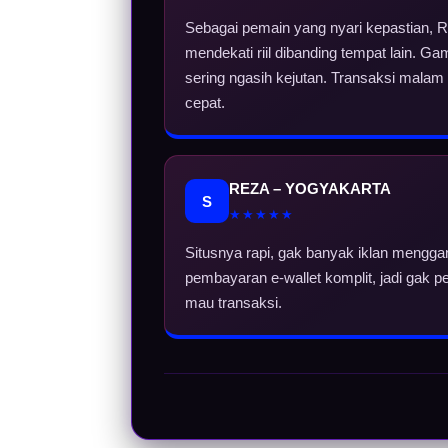
Sebagai pemain yang nyari kepastian, RT
mendekati riil dibanding tempat lain. 
sering ngasih kejutan. Transaksi malam 
cepat.
REZA – YOGYAKARTA
S
★★★★★
Situsnya rapi, gak banyak iklan menggan
pembayaran e-wallet komplit, jadi gak p
mau transaksi.