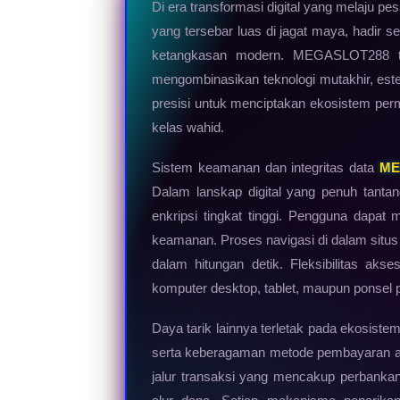
Di era transformasi digital yang melaju pes
yang tersebar luas di jagat maya, hadir
ketangkasan modern. MEGASLOT288 tam
mengombinasikan teknologi mutakhir, este
presisi untuk menciptakan ekosistem perm
kelas wahid.
Sistem keamanan dan integritas data
ME
Dalam lanskap digital yang penuh tantang
enkripsi tingkat tinggi. Pengguna dapat
keamanan. Proses navigasi di dalam situ
dalam hitungan detik. Fleksibilitas aks
komputer desktop, tablet, maupun ponsel p
Daya tarik lainnya terletak pada ekosiste
serta keberagaman metode pembayaran ada
jalur transaksi yang mencakup perbankan