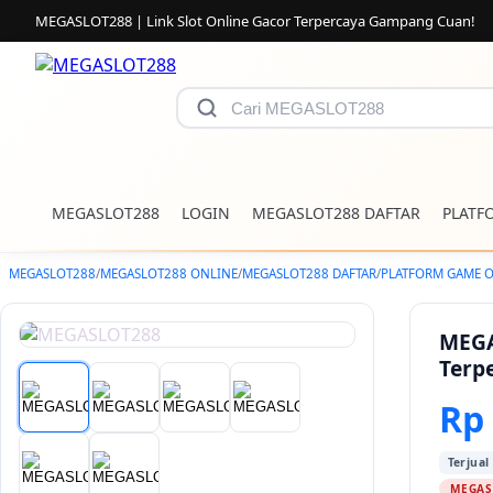
MEGASLOT288 | Link Slot Online Gacor Terpercaya Gampang Cuan!
MEGASLOT288
LOGIN
MEGASLOT288 DAFTAR
PLATF
MEGASLOT288
/
MEGASLOT288 ONLINE
/
MEGASLOT288 DAFTAR
/
PLATFORM GAME 
MEGA
Terp
Rp 
Terjual
MEGAS