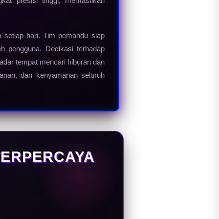
at presisi tinggi, memastikan
 setiap hari. Tim pemandu siap
eh pengguna. Dedikasi terhadap
dar tempat mencari hiburan dan
anan, dan kenyamanan seluruh
 TERPERCAYA