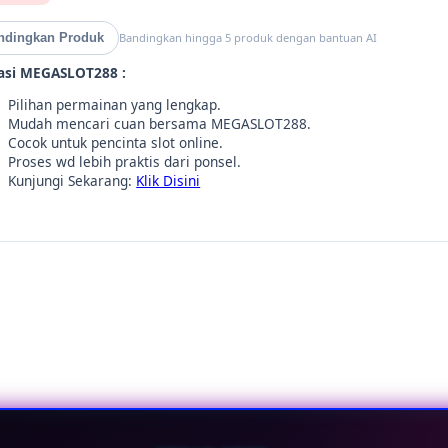
ndingkan Produk
Bandingkan hingga 5 produk dengan bantuan AI
asi MEGASLOT288 :
Pilihan permainan yang lengkap.
Mudah mencari cuan bersama MEGASLOT288.
Cocok untuk pencinta slot online.
Proses wd lebih praktis dari ponsel.
Kunjungi Sekarang:
Klik Disini