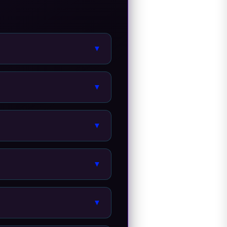
▼
▼
▼
▼
▼