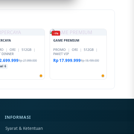
-1%
ERCAYA
GAME PREMIUM
MO
|
ORI
|
512GB
|
PROMO
|
ORI
|
512GB
|
T DINNER
PAKET VIP
2.699.999
Rp 17.999.999
Rp 27.999.000
Rp 18.499.000
ual 6
INFORMASI
Syarat & Ketentuan