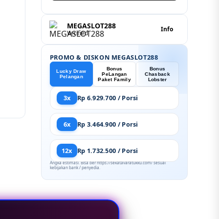
MEGASLOT288
Info
Verified
PROMO & DISKON MEGASLOT288
Bonus
Bonus
Lucky Draw
PeLangan
Chasback
Pelangan
Paket Family
Lobster
3x
Rp 6.929.700 / Porsi
6x
Rp 3.464.900 / Porsi
12x
Rp 1.732.500 / Porsi
Angka estimasi. Bisa ber https://sekatavaratukku.com/ sesuai
kebijakan bank / penyedia.