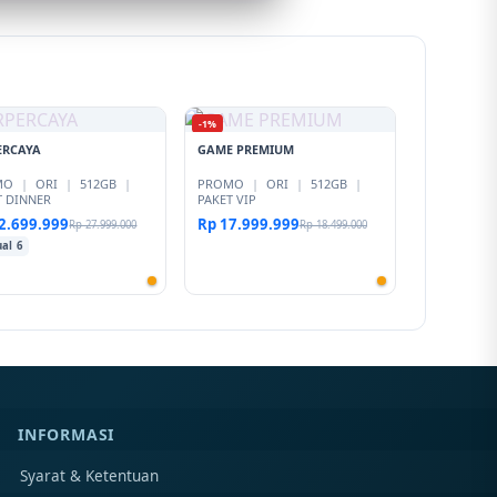
-1%
ERCAYA
GAME PREMIUM
MO
|
ORI
|
512GB
|
PROMO
|
ORI
|
512GB
|
T DINNER
PAKET VIP
2.699.999
Rp 17.999.999
Rp 27.999.000
Rp 18.499.000
ual 6
INFORMASI
Syarat & Ketentuan