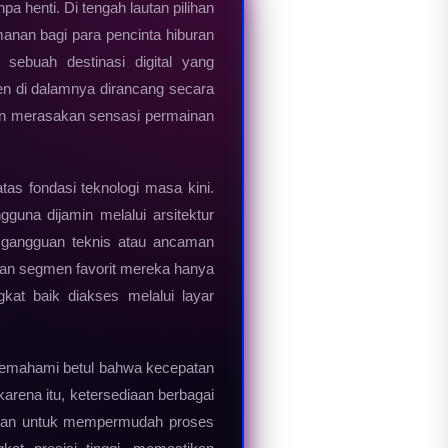
a henti. Di tengah lautan pilihan
anan bagi para pencinta hiburan
ebuah destinasi digital yang
men di dalamnya dirancang secara
ngin merasakan sensasi permainan
atas fondasi teknologi masa kini.
guna dijamin melalui arsitektur
an gangguan teknis atau ancaman
kan segmen favorit mereka hanya
gkat baik diakses melalui layar
mahami betul bahwa kecepatan
rena itu, ketersediaan berbagai
diakan untuk mempermudah proses