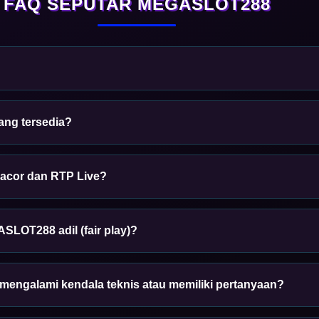
FAQ SEPUTAR MEGASLOT288
yang tersedia?
acor dan RTP Live?
LOT288 adil (fair play)?
 mengalami kendala teknis atau memiliki pertanyaan?