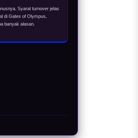
usnya. Syarat turnover jelas
al di Gates of Olympus,
a banyak alasan.