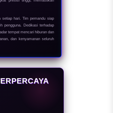
at presisi tinggi, memastikan
 setiap hari. Tim pemandu siap
eh pengguna. Dedikasi terhadap
dar tempat mencari hiburan dan
anan, dan kenyamanan seluruh
 TERPERCAYA