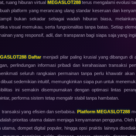
at, ruang hiburan virtual
MEGASLOT288
terus mengalami evolusi tanp
 sebuah platform yang merancang ulang standar keseruan dan kenyam
pil bukan sekadar sebagai wadah hiburan biasa, melainkan s
tika visual memukau, serta fungsionalitas tanpa batas. Setiap ele
ainan yang responsif, adil, dan transparan bagi siapa saja yang i
GASLOT288 Daftar
menjadi pilar paling krusial yang dibangun di 
an, perlindungan informasi pribadi dan kerahasiaan transaksi peng
 menikmati seluruh rangkaian permainan tanpa perlu khawatir ak
s dibuat sedemikian intuitif, memungkinkan siapa pun untuk menemu
esibilitas ini semakin disempurnakan dengan optimasi lintas peran
intar, performa sistem tetap mengalir stabil tanpa hambatan.
m transaksi yang efisien dan serbabisa.
Platform MEGASLOT288
me
lah prioritas utama dalam menjaga kenyamanan pengguna. Oleh ka
 utama, dompet digital populer, hingga opsi praktis lainnya dise