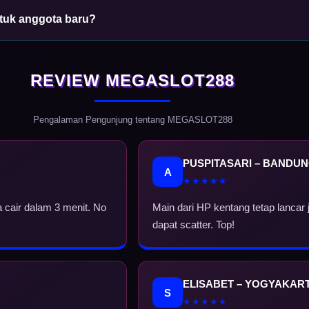
tuk anggota baru?
REVIEW MEGASLOT288
Pengalaman Pengunjung tentang MEGASLOT288
PUSPITASARI – BANDU
A
★★★★★
a cair dalam 3 menit. No
Main dari HP kentang tetap lancar 
dapat scatter. Top!
ELISABET – YOGYAKAR
S
★★★★★