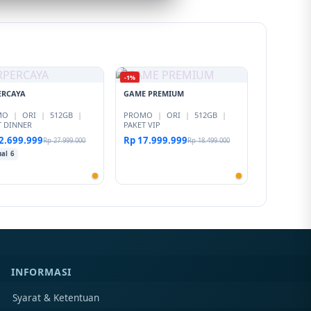
-1%
ERCAYA
GAME PREMIUM
MO
|
ORI
|
512GB
|
PROMO
|
ORI
|
512GB
|
T DINNER
PAKET VIP
2.699.999
Rp 17.999.999
Rp 27.999.000
Rp 18.499.000
ual 6
INFORMASI
Syarat & Ketentuan