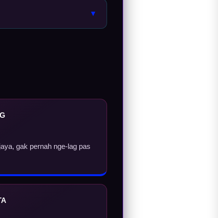
▼
NG
jaya, gak pernah nge-lag pas
TA