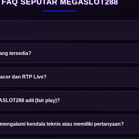
FAQ SEPUTAR MEGASLOT288
yang tersedia?
acor dan RTP Live?
LOT288 adil (fair play)?
 mengalami kendala teknis atau memiliki pertanyaan?