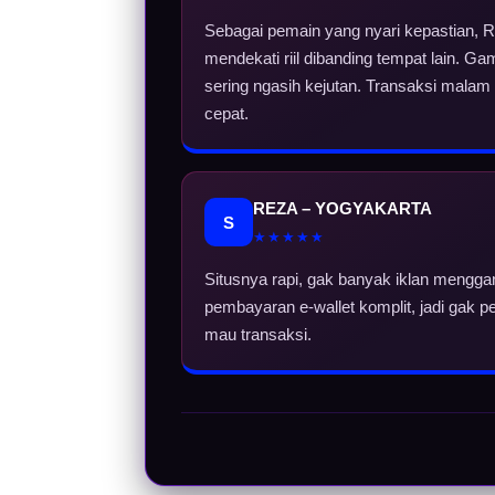
Sebagai pemain yang nyari kepastian, RT
mendekati riil dibanding tempat lain. 
sering ngasih kejutan. Transaksi malam 
cepat.
REZA – YOGYAKARTA
S
★★★★★
Situsnya rapi, gak banyak iklan menggan
pembayaran e-wallet komplit, jadi gak p
mau transaksi.