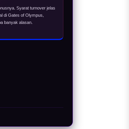
usnya. Syarat turnover jelas
al di Gates of Olympus,
a banyak alasan.