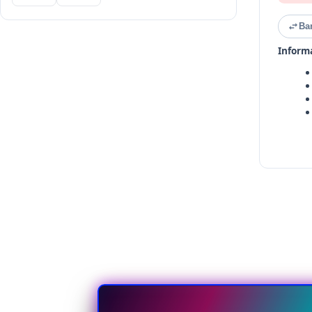
Ba
Inform