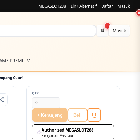
MEGASLOT288
Link Alternatif
Daftar
Masuk
0
0
🛒
Masuk
AME PREMIUM
ampang Cuan!
QTY
+ Keranjang
Beli
Authorized MEGASLOT288
💳
Pelayanan Meditasi