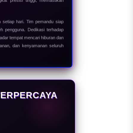
at presisi tinggi, memastikan
 setiap hari. Tim pemandu siap
eh pengguna. Dedikasi terhadap
dar tempat mencari hiburan dan
anan, dan kenyamanan seluruh
 TERPERCAYA