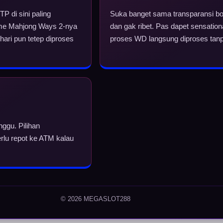
P di sini paling
Suka banget sama transparansi bon
Game Mahjong Ways 2-nya
dan gak ribet. Pas dapet sensation
hari pun tetep diproses
proses WD langsung diproses tanp
ggu. Pilihan
erlu repot ke ATM kalau
© 2026 MEGASLOT288