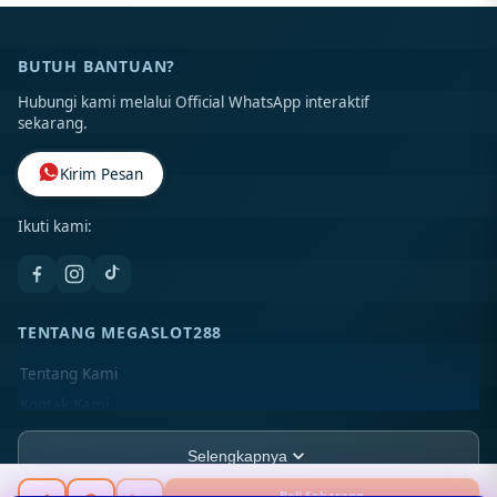
BUTUH BANTUAN?
Hubungi kami melalui Official WhatsApp interaktif
sekarang.
Kirim Pesan
Ikuti kami:
TENTANG MEGASLOT288
Tentang Kami
Kontak Kami
Lokasi Toko
Selengkapnya
FAQ
Beli Sekarang