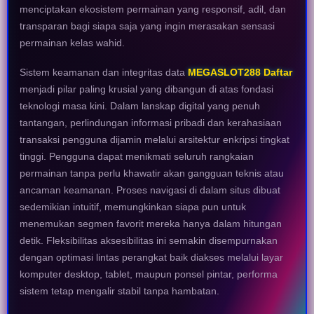
menciptakan ekosistem permainan yang responsif, adil, dan
transparan bagi siapa saja yang ingin merasakan sensasi
permainan kelas wahid.
Sistem keamanan dan integritas data
MEGASLOT288 Daftar
menjadi pilar paling krusial yang dibangun di atas fondasi
teknologi masa kini. Dalam lanskap digital yang penuh
tantangan, perlindungan informasi pribadi dan kerahasiaan
transaksi pengguna dijamin melalui arsitektur enkripsi tingkat
tinggi. Pengguna dapat menikmati seluruh rangkaian
permainan tanpa perlu khawatir akan gangguan teknis atau
ancaman keamanan. Proses navigasi di dalam situs dibuat
sedemikian intuitif, memungkinkan siapa pun untuk
menemukan segmen favorit mereka hanya dalam hitungan
detik. Fleksibilitas aksesibilitas ini semakin disempurnakan
dengan optimasi lintas perangkat baik diakses melalui layar
komputer desktop, tablet, maupun ponsel pintar, performa
sistem tetap mengalir stabil tanpa hambatan.