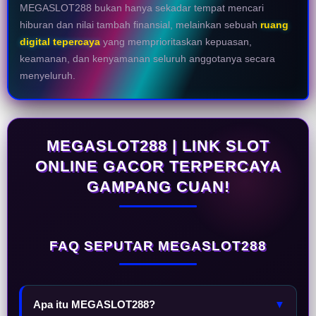
MEGASLOT288 bukan hanya sekadar tempat mencari
hiburan dan nilai tambah finansial, melainkan sebuah
ruang
digital tepercaya
yang memprioritaskan kepuasan,
keamanan, dan kenyamanan seluruh anggotanya secara
menyeluruh.
MEGASLOT288 | LINK SLOT
ONLINE GACOR TERPERCAYA
GAMPANG CUAN!
FAQ SEPUTAR MEGASLOT288
Apa itu MEGASLOT288?
▼