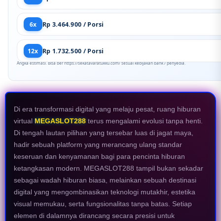
6x
Rp 3.464.900 / Porsi
12x
Rp 1.732.500 / Porsi
Angka estimasi. Bisa ber https://sekatavaratukku.com/ sesuai kebijakan bank / penyedia.
Di era transformasi digital yang melaju pesat, ruang hiburan
virtual
MEGASLOT288
terus mengalami evolusi tanpa henti.
Di tengah lautan pilihan yang tersebar luas di jagat maya,
hadir sebuah platform yang merancang ulang standar
keseruan dan kenyamanan bagi para pencinta hiburan
ketangkasan modern. MEGASLOT288 tampil bukan sekadar
sebagai wadah hiburan biasa, melainkan sebuah destinasi
digital yang mengombinasikan teknologi mutakhir, estetika
visual memukau, serta fungsionalitas tanpa batas. Setiap
elemen di dalamnya dirancang secara presisi untuk