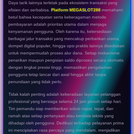
Daya tarik lainnya terletak pada ekosistem transaksi yang
efisien dan serbabisa.
Platform MEGASLOT288
memahami
betul bahwa kecepatan serta keberagaman metode
pembayaran adalah prioritas utama dalam menjaga
kenyamanan pengguna. Oleh karena itu, ketersediaan
berbagai jalur transaksi yang mencakup perbankan utama,
dompet digital populer, hingga opsi praktis lainnya disediakan
untuk mempermudah proses alur dana. Setiap mekanisme
penarikan maupun pengisian saldo diproses secara otomatis
dengan tingkat presisi tinggi, memastikan pengalaman
pengguna tetap lancar dari awal hingga akhir tanpa
penundaan yang tidak perlu.
Tidak kalah penting adalah keberadaan layanan pelanggan
profesional yang bersiaga selama 24 jam penuh setiap hari.
Tim pemandu siap memberikan solusi cepat, tepat, dan
ramah atas setiap pertanyaan atau kendala teknis yang
dihadapi oleh pengguna. Dedikasi terhadap pelayanan prima
ini menciptakan rasa percaya yang mendalam, menjadikan