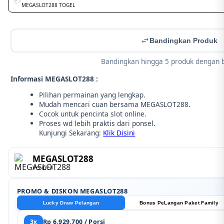
💳
MEGASLOT288 TOGEL
Bandingkan Produk
Bandingkan hingga 5 produk dengan 
Informasi MEGASLOT288 :
Pilihan permainan yang lengkap.
Mudah mencari cuan bersama MEGASLOT288.
Cocok untuk pencinta slot online.
Proses wd lebih praktis dari ponsel.
Kunjungi Sekarang:
Klik Disini
MEGASLOT288
Verified
PROMO & DISKON MEGASLOT288
Lucky Draw Pelangan
Bonus PeLangan Paket Family
3x
Rp 6.929.700 / Porsi