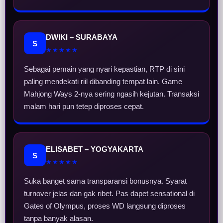
DWIKI – SURABAYA
S
★★★★★
Sebagai pemain yang nyari kepastian, RTP di sini
paling mendekati riil dibanding tempat lain. Game
Mahjong Ways 2-nya sering ngasih kejutan. Transaksi
malam hari pun tetep diproses cepat.
ELISABET – YOGYAKARTA
S
★★★★★
Suka banget sama transparansi bonusnya. Syarat
turnover jelas dan gak ribet. Pas dapet sensational di
Gates of Olympus, proses WD langsung diproses
tanpa banyak alasan.