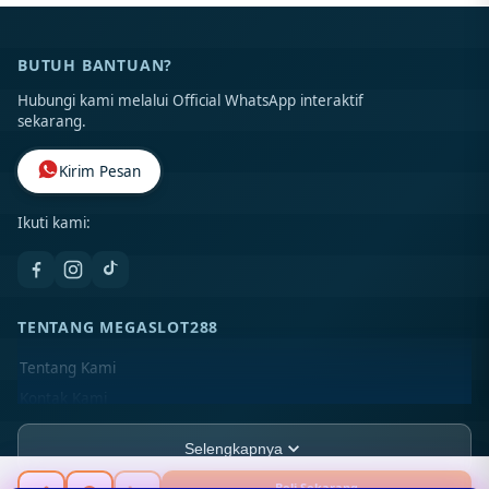
BUTUH BANTUAN?
Hubungi kami melalui Official WhatsApp interaktif
sekarang.
Kirim Pesan
Ikuti kami:
TENTANG MEGASLOT288
Tentang Kami
Kontak Kami
Lokasi Toko
Selengkapnya
FAQ
Beli Sekarang