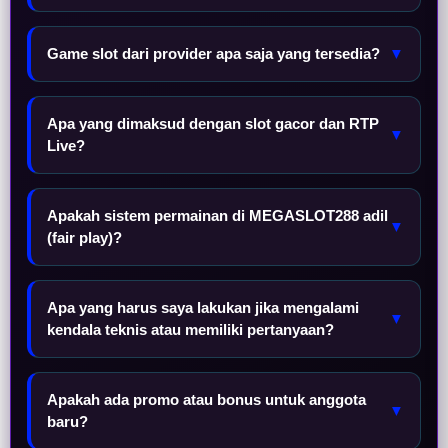
Game slot dari provider apa saja yang tersedia?
▼
Apa yang dimaksud dengan slot gacor dan RTP
▼
Live?
Apakah sistem permainan di MEGASLOT288 adil
▼
(fair play)?
Apa yang harus saya lakukan jika mengalami
▼
kendala teknis atau memiliki pertanyaan?
Apakah ada promo atau bonus untuk anggota
▼
baru?