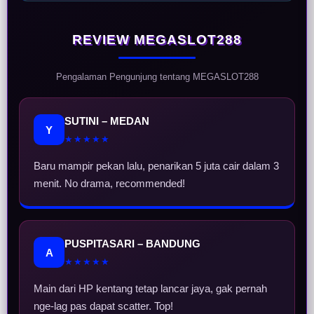
REVIEW MEGASLOT288
Pengalaman Pengunjung tentang MEGASLOT288
SUTINI – MEDAN
Y
★★★★★
Baru mampir pekan lalu, penarikan 5 juta cair dalam 3
menit. No drama, recommended!
PUSPITASARI – BANDUNG
A
★★★★★
Main dari HP kentang tetap lancar jaya, gak pernah
nge-lag pas dapat scatter. Top!