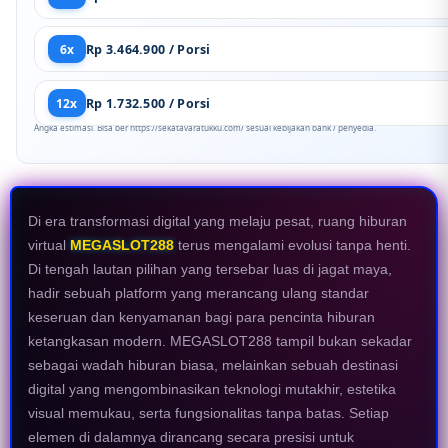
6x
Rp 3.464.900 / Porsi
12x
Rp 1.732.500 / Porsi
Angka estimasi. Bisa ber https://sekatavaratukku.com/ sesuai kebijakan bank / penyedia.
Di era transformasi digital yang melaju pesat, ruang hiburan
virtual
MEGASLOT288
terus mengalami evolusi tanpa henti.
Di tengah lautan pilihan yang tersebar luas di jagat maya,
hadir sebuah platform yang merancang ulang standar
keseruan dan kenyamanan bagi para pencinta hiburan
ketangkasan modern. MEGASLOT288 tampil bukan sekadar
sebagai wadah hiburan biasa, melainkan sebuah destinasi
digital yang mengombinasikan teknologi mutakhir, estetika
visual memukau, serta fungsionalitas tanpa batas. Setiap
elemen di dalamnya dirancang secara presisi untuk