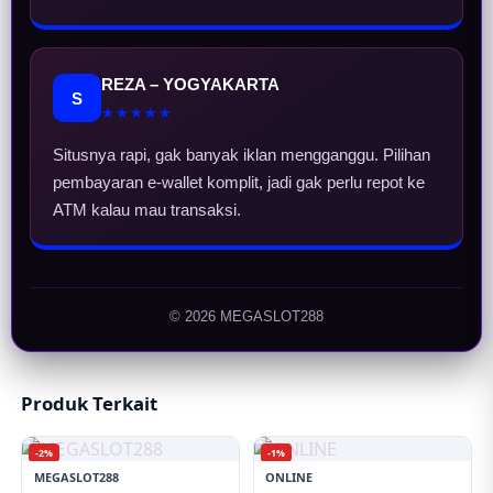
REZA – YOGYAKARTA
S
★★★★★
Situsnya rapi, gak banyak iklan mengganggu. Pilihan
pembayaran e-wallet komplit, jadi gak perlu repot ke
ATM kalau mau transaksi.
© 2026 MEGASLOT288
Produk Terkait
-2%
-1%
MEGASLOT288
ONLINE