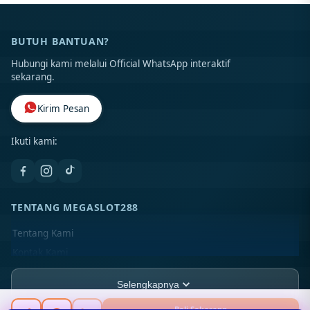
BUTUH BANTUAN?
Hubungi kami melalui Official WhatsApp interaktif
sekarang.
Kirim Pesan
Ikuti kami:
TENTANG MEGASLOT288
Tentang Kami
Kontak Kami
Lokasi Toko
Selengkapnya
FAQ
Beli Sekarang