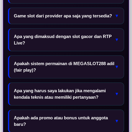
Game slot dari provider apa saja yang tersedia?
▼
Apa yang dimaksud dengan slot gacor dan RTP
▼
Live?
Apakah sistem permainan di MEGASLOT288 adil
▼
(fair play)?
Apa yang harus saya lakukan jika mengalami
▼
kendala teknis atau memiliki pertanyaan?
Apakah ada promo atau bonus untuk anggota
▼
baru?