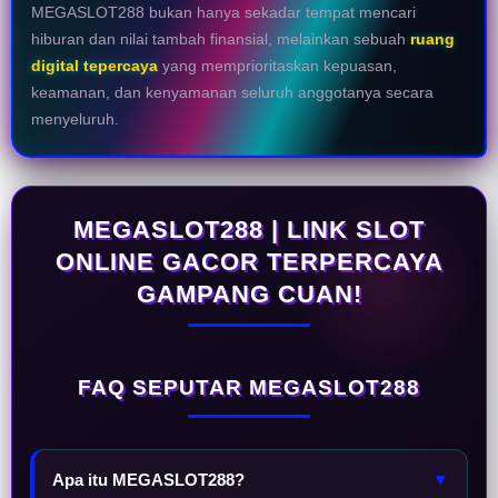
MEGASLOT288 bukan hanya sekadar tempat mencari
hiburan dan nilai tambah finansial, melainkan sebuah
ruang
digital tepercaya
yang memprioritaskan kepuasan,
keamanan, dan kenyamanan seluruh anggotanya secara
menyeluruh.
MEGASLOT288 | LINK SLOT
ONLINE GACOR TERPERCAYA
GAMPANG CUAN!
FAQ SEPUTAR MEGASLOT288
Apa itu MEGASLOT288?
▼