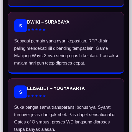
DWIKI – SURABAYA
S
★★★★★
Sebagai pemain yang nyari kepastian, RTP di sini
paling mendekati riil dibanding tempat lain. Game
Mahjong Ways 2-nya sering ngasih kejutan. Transaksi
malam hari pun tetep diproses cepat.
ELISABET – YOGYAKARTA
S
★★★★★
Suka banget sama transparansi bonusnya. Syarat
turnover jelas dan gak ribet. Pas dapet sensational di
Gates of Olympus, proses WD langsung diproses
tanpa banyak alasan.