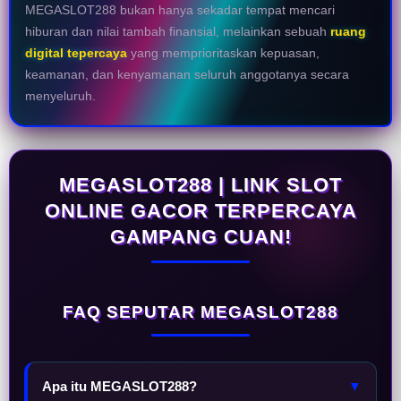
MEGASLOT288 bukan hanya sekadar tempat mencari
hiburan dan nilai tambah finansial, melainkan sebuah
ruang
digital tepercaya
yang memprioritaskan kepuasan,
keamanan, dan kenyamanan seluruh anggotanya secara
menyeluruh.
MEGASLOT288 | LINK SLOT
ONLINE GACOR TERPERCAYA
GAMPANG CUAN!
FAQ SEPUTAR MEGASLOT288
Apa itu MEGASLOT288?
▼