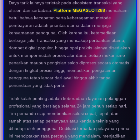
Daya tarik lainnya terletak pada ekosistem transaksi yang
efisien dan serbabisa.
Platform MEGASLOT288
memahami
betul bahwa kecepatan serta keberagaman metode
pembayaran adalah prioritas utama dalam menjaga
kenyamanan pengguna. Oleh karena itu, ketersediaan
berbagai jalur transaksi yang mencakup perbankan utama,
dompet digital populer, hingga opsi praktis lainnya disediakan
untuk mempermudah proses alur dana. Setiap mekanisme
penarikan maupun pengisian saldo diproses secara otomatis
dengan tingkat presisi tinggi, memastikan pengalaman
pengguna tetap lancar dari awal hingga akhir tanpa
penundaan yang tidak perlu.
Tidak kalah penting adalah keberadaan layanan pelanggan
profesional yang bersiaga selama 24 jam penuh setiap hari.
Tim pemandu siap memberikan solusi cepat, tepat, dan
ramah atas setiap pertanyaan atau kendala teknis yang
dihadapi oleh pengguna. Dedikasi terhadap pelayanan prima
ini menciptakan rasa percaya yang mendalam, menjadikan