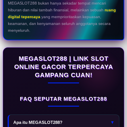
MEGASLOT288 bukan hanya sekadar tempat mencari
hiburan dan nilai tambah finansial, melainkan sebuah
ruang
digital tepercaya
yang memprioritaskan kepuasan,
keamanan, dan kenyamanan seluruh anggotanya secara
menyeluruh.
MEGASLOT288 | LINK SLOT
ONLINE GACOR TERPERCAYA
GAMPANG CUAN!
FAQ SEPUTAR MEGASLOT288
Apa itu MEGASLOT288?
▼