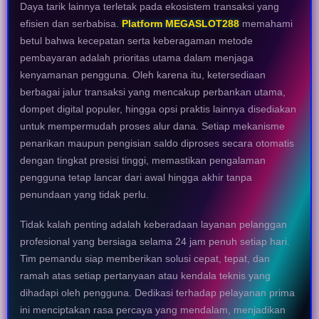
Daya tarik lainnya terletak pada ekosistem transaksi yang
efisien dan serbabisa.
Platform MEGASLOT288
memahami
betul bahwa kecepatan serta keberagaman metode
pembayaran adalah prioritas utama dalam menjaga
kenyamanan pengguna. Oleh karena itu, ketersediaan
berbagai jalur transaksi yang mencakup perbankan utama,
dompet digital populer, hingga opsi praktis lainnya disediakan
untuk mempermudah proses alur dana. Setiap mekanisme
penarikan maupun pengisian saldo diproses secara otomatis
dengan tingkat presisi tinggi, memastikan pengalaman
pengguna tetap lancar dari awal hingga akhir tanpa
penundaan yang tidak perlu.
Tidak kalah penting adalah keberadaan layanan pelanggan
profesional yang bersiaga selama 24 jam penuh setiap hari.
Tim pemandu siap memberikan solusi cepat, tepat, dan
ramah atas setiap pertanyaan atau kendala teknis yang
dihadapi oleh pengguna. Dedikasi terhadap pelayanan prima
ini menciptakan rasa percaya yang mendalam, menjadikan