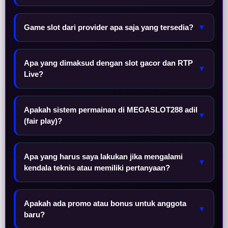
Game slot dari provider apa saja yang tersedia?
▼
Apa yang dimaksud dengan slot gacor dan RTP
▼
Live?
Apakah sistem permainan di MEGASLOT288 adil
▼
(fair play)?
Apa yang harus saya lakukan jika mengalami
▼
kendala teknis atau memiliki pertanyaan?
Apakah ada promo atau bonus untuk anggota
▼
baru?