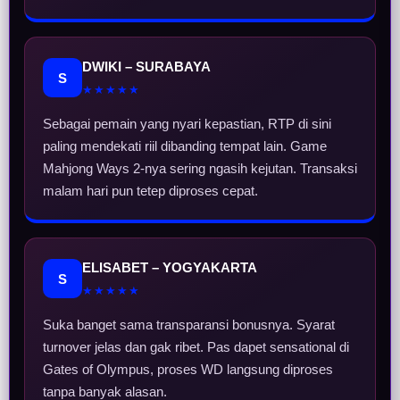
DWIKI – SURABAYA
S
★★★★★
Sebagai pemain yang nyari kepastian, RTP di sini
paling mendekati riil dibanding tempat lain. Game
Mahjong Ways 2-nya sering ngasih kejutan. Transaksi
malam hari pun tetep diproses cepat.
ELISABET – YOGYAKARTA
S
★★★★★
Suka banget sama transparansi bonusnya. Syarat
turnover jelas dan gak ribet. Pas dapet sensational di
Gates of Olympus, proses WD langsung diproses
tanpa banyak alasan.