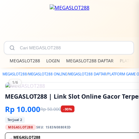
MEGASLOT288
LOGIN
MEGASLOT288 DAFTAR
PLATFOR
MEGASLOT288
/
MEGASLOT288 ONLINE
/
MEGASLOT288 DAFTAR
/
PLATFORM GAME 
1/6
MEGASLOT288 | Link Slot Online Gacor Ter
Rp 10.000
Rp 50.000
-90%
Terjual 2
MEGASLOT288
SKU:
1S83N0880RID
MEGASLOT288