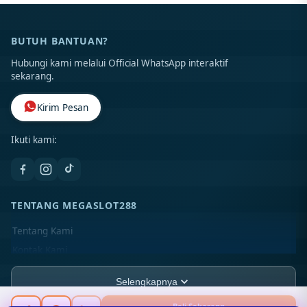
BUTUH BANTUAN?
Hubungi kami melalui Official WhatsApp interaktif
sekarang.
Kirim Pesan
Ikuti kami:
TENTANG MEGASLOT288
Tentang Kami
Kontak Kami
Lokasi Toko
Selengkapnya
FAQ
Beli Sekarang