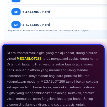
6x
Rp 3.464.900 / Porsi
12x
Rp 1.732.500 / Porsi
Angka estimasi. Bisa ber https://sekatavaratukku.com/ sesuai kebijakan bank / penyedia.
Di era transformasi digital yang melaju pesat, ruang hiburan
virtual
MEGASLOT288
terus mengalami evolusi tanpa henti.
Di tengah lautan pilihan yang tersebar luas di jagat maya,
hadir sebuah platform yang merancang ulang standar
keseruan dan kenyamanan bagi para pencinta hiburan
ketangkasan modern. MEGASLOT288 tampil bukan sekadar
sebagai wadah hiburan biasa, melainkan sebuah destinasi
digital yang mengombinasikan teknologi mutakhir, estetika
visual memukau, serta fungsionalitas tanpa batas. Setiap
elemen di dalamnya dirancang secara presisi untuk