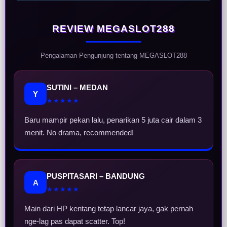
REVIEW MEGASLOT288
Pengalaman Pengunjung tentang MEGASLOT288
SUTINI – MEDAN
Y
★★★★★
Baru mampir pekan lalu, penarikan 5 juta cair dalam 3
menit. No drama, recommended!
PUSPITASARI – BANDUNG
A
★★★★★
Main dari HP kentang tetap lancar jaya, gak pernah
nge-lag pas dapat scatter. Top!