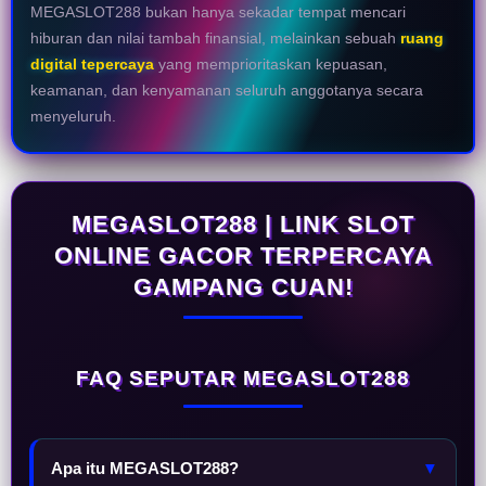
MEGASLOT288 bukan hanya sekadar tempat mencari
hiburan dan nilai tambah finansial, melainkan sebuah
ruang
digital tepercaya
yang memprioritaskan kepuasan,
keamanan, dan kenyamanan seluruh anggotanya secara
menyeluruh.
MEGASLOT288 | LINK SLOT
ONLINE GACOR TERPERCAYA
GAMPANG CUAN!
FAQ SEPUTAR MEGASLOT288
Apa itu MEGASLOT288?
▼