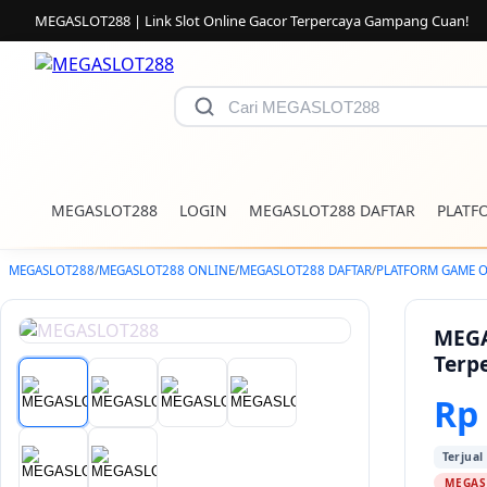
MEGASLOT288 | Link Slot Online Gacor Terpercaya Gampang Cuan!
MEGASLOT288
LOGIN
MEGASLOT288 DAFTAR
PLATF
MEGASLOT288
/
MEGASLOT288 ONLINE
/
MEGASLOT288 DAFTAR
/
PLATFORM GAME 
MEGA
Terp
Rp 
Terjual
MEGAS