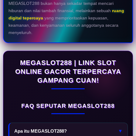
MEGASLOT288 bukan hanya sekadar tempat mencari
hiburan dan nilai tambah finansial, melainkan sebuah
ruang
digital tepercaya
yang memprioritaskan kepuasan,
keamanan, dan kenyamanan seluruh anggotanya secara
menyeluruh.
MEGASLOT288 | LINK SLOT
ONLINE GACOR TERPERCAYA
GAMPANG CUAN!
FAQ SEPUTAR MEGASLOT288
Apa itu MEGASLOT288?
▼