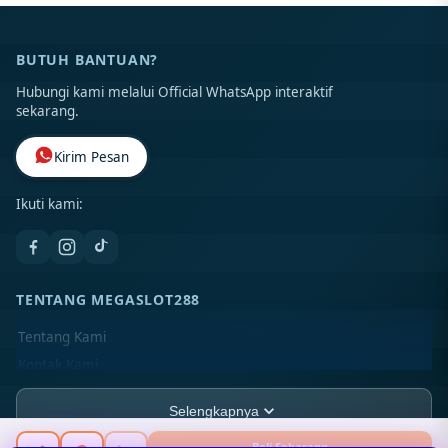
BUTUH BANTUAN?
Hubungi kami melalui Official WhatsApp interaktif
sekarang.
Kirim Pesan
Ikuti kami:
TENTANG MEGASLOT288
Tentang Kami
Kontak Kami
Lokasi Toko
Selengkapnya
FAQ
Beli Sekarang