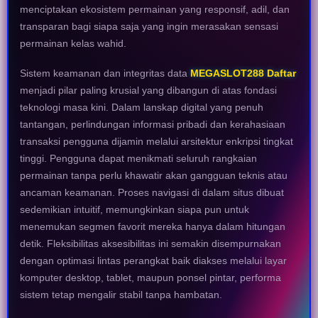
menciptakan ekosistem permainan yang responsif, adil, dan
transparan bagi siapa saja yang ingin merasakan sensasi
permainan kelas wahid.
Sistem keamanan dan integritas data
MEGASLOT288 Daftar
menjadi pilar paling krusial yang dibangun di atas fondasi
teknologi masa kini. Dalam lanskap digital yang penuh
tantangan, perlindungan informasi pribadi dan kerahasiaan
transaksi pengguna dijamin melalui arsitektur enkripsi tingkat
tinggi. Pengguna dapat menikmati seluruh rangkaian
permainan tanpa perlu khawatir akan gangguan teknis atau
ancaman keamanan. Proses navigasi di dalam situs dibuat
sedemikian intuitif, memungkinkan siapa pun untuk
menemukan segmen favorit mereka hanya dalam hitungan
detik. Fleksibilitas aksesibilitas ini semakin disempurnakan
dengan optimasi lintas perangkat baik diakses melalui layar
komputer desktop, tablet, maupun ponsel pintar, performa
sistem tetap mengalir stabil tanpa hambatan.