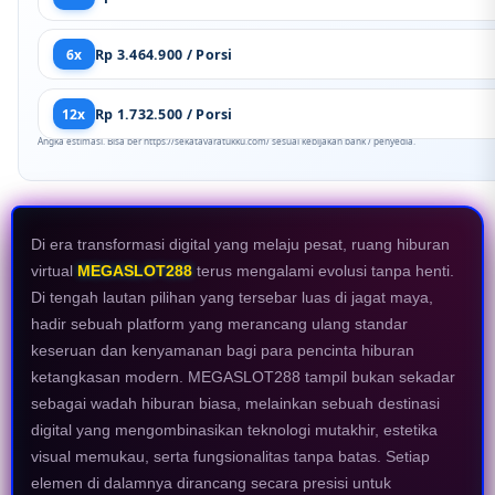
6x
Rp 3.464.900 / Porsi
12x
Rp 1.732.500 / Porsi
Angka estimasi. Bisa ber https://sekatavaratukku.com/ sesuai kebijakan bank / penyedia.
Di era transformasi digital yang melaju pesat, ruang hiburan
virtual
MEGASLOT288
terus mengalami evolusi tanpa henti.
Di tengah lautan pilihan yang tersebar luas di jagat maya,
hadir sebuah platform yang merancang ulang standar
keseruan dan kenyamanan bagi para pencinta hiburan
ketangkasan modern. MEGASLOT288 tampil bukan sekadar
sebagai wadah hiburan biasa, melainkan sebuah destinasi
digital yang mengombinasikan teknologi mutakhir, estetika
visual memukau, serta fungsionalitas tanpa batas. Setiap
elemen di dalamnya dirancang secara presisi untuk