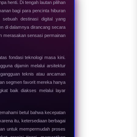
a henti. Di tengah lautan pilihan
anan bagi para pencinta hiburan
ebuah destinasi digital yang
men di dalamnya dirancang secara
ngin merasakan sensasi permainan
atas fondasi teknologi masa kini.
guna dijamin melalui arsitektur
an gangguan teknis atau ancaman
kan segmen favorit mereka hanya
gkat baik diakses melalui layar
mahami betul bahwa kecepatan
rena itu, ketersediaan berbagai
diakan untuk mempermudah proses