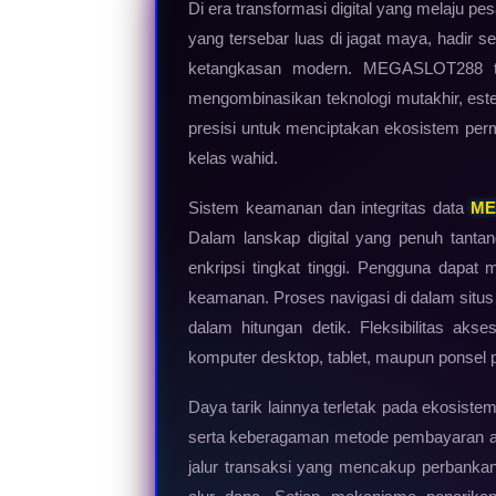
Di era transformasi digital yang melaju pes
yang tersebar luas di jagat maya, hadir
ketangkasan modern. MEGASLOT288 tam
mengombinasikan teknologi mutakhir, este
presisi untuk menciptakan ekosistem perm
kelas wahid.
Sistem keamanan dan integritas data
ME
Dalam lanskap digital yang penuh tantang
enkripsi tingkat tinggi. Pengguna dapat
keamanan. Proses navigasi di dalam situ
dalam hitungan detik. Fleksibilitas aks
komputer desktop, tablet, maupun ponsel p
Daya tarik lainnya terletak pada ekosiste
serta keberagaman metode pembayaran ada
jalur transaksi yang mencakup perbankan