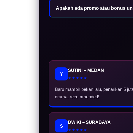
Apakah ada promo atau bonus un
SUTINI – MEDAN
Y
★★★★★
Baru mampir pekan lalu, penarikan 5 jut
drama, recommended!
DWIKI – SURABAYA
S
★★★★★