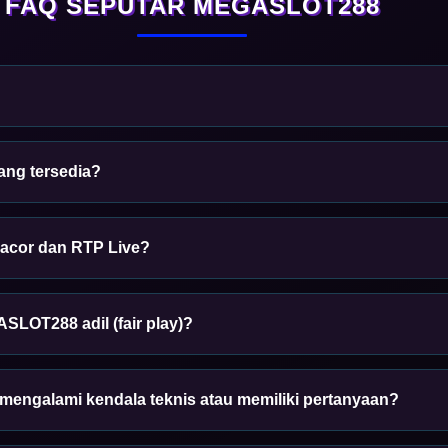
FAQ SEPUTAR MEGASLOT288
yang tersedia?
acor dan RTP Live?
LOT288 adil (fair play)?
 mengalami kendala teknis atau memiliki pertanyaan?