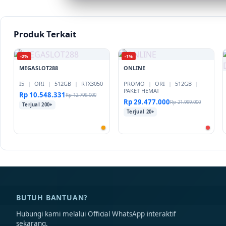
Produk Terkait
-2%
-1%
MEGASLOT288
ONLINE
I5
|
ORI
|
512GB
|
RTX3050
PROMO
|
ORI
|
512GB
|
PAKET HEMAT
Rp 10.548.331
Rp 12.799.000
Rp 29.477.000
Rp 21.999.000
Terjual 200+
Terjual 20+
BUTUH BANTUAN?
Hubungi kami melalui Official WhatsApp interaktif
sekarang.