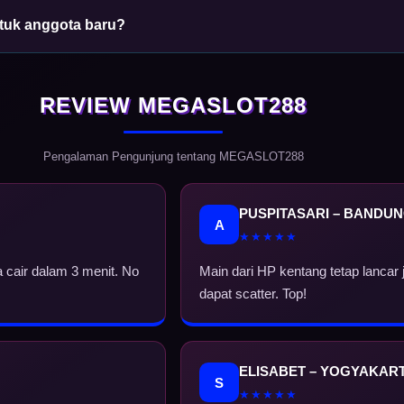
tuk anggota baru?
REVIEW MEGASLOT288
Pengalaman Pengunjung tentang MEGASLOT288
PUSPITASARI – BANDU
A
★★★★★
a cair dalam 3 menit. No
Main dari HP kentang tetap lancar 
dapat scatter. Top!
ELISABET – YOGYAKAR
S
★★★★★