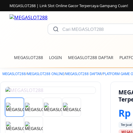
MEGASLOT288 | Link Slot Online Gacor Terpercaya Gampang Cuan!
MEGASLOT288
LOGIN
MEGASLOT288 DAFTAR
PLATF
MEGASLOT288
/
MEGASLOT288 ONLINE
/
MEGASLOT288 DAFTAR
/
PLATFORM GAME 
MEGA
Terp
Rp 
Terjual
MEGAS