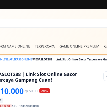
ORM GAME ONLINE
TERPERCAYA
GAME ONLINE PREMIUM
G
ONLINE
/
APLIKASI ONLINE
/
MEGASLOT288 | Link Slot Online Gacor Terpercaya G
SLOT288 | Link Slot Online Gacor
ercaya Gampang Cuan!
10.000
Rp 50.000
-90%
 2
LOT288
SKU:
1S83N0880RID