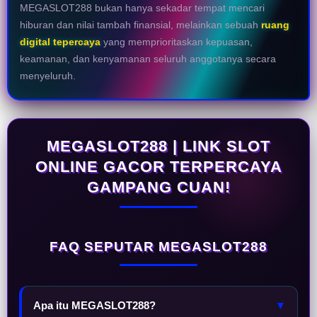
MEGASLOT288 bukan hanya sekadar tempat mencari
hiburan dan nilai tambah finansial, melainkan sebuah
ruang
digital tepercaya
yang memprioritaskan kepuasan,
keamanan, dan kenyamanan seluruh anggotanya secara
menyeluruh.
MEGASLOT288 | LINK SLOT
ONLINE GACOR TERPERCAYA
GAMPANG CUAN!
FAQ SEPUTAR MEGASLOT288
Apa itu MEGASLOT288?
▼