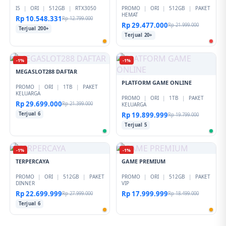
I5
|
ORI
|
512GB
|
RTX3050
PROMO
|
ORI
|
512GB
|
PAKET
HEMAT
Rp 10.548.331
Rp 12.799.000
Rp 29.477.000
Rp 21.999.000
Terjual 200+
Terjual 20+
-1%
-1%
MEGASLOT288 DAFTAR
PLATFORM GAME ONLINE
PROMO
|
ORI
|
1TB
|
PAKET
KELUARGA
PROMO
|
ORI
|
1TB
|
PAKET
Rp 29.699.000
Rp 21.399.000
KELUARGA
Terjual 6
Rp 19.899.999
Rp 19.799.000
Terjual 5
-1%
-1%
TERPERCAYA
GAME PREMIUM
PROMO
|
ORI
|
512GB
|
PAKET
PROMO
|
ORI
|
512GB
|
PAKET
DINNER
VIP
Rp 22.699.999
Rp 17.999.999
Rp 27.999.000
Rp 18.499.000
Terjual 6