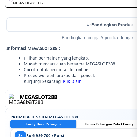
💳
MEGASLOT288 TOGEL
Bandingkan Produk
Bandingkan hingga 5 produk dengan 
Informasi MEGASLOT288 :
Pilihan permainan yang lengkap.
Mudah mencari cuan bersama MEGASLOT288.
Cocok untuk pencinta slot online.
Proses wd lebih praktis dari ponsel.
Kunjungi Sekarang:
Klik Disini
MEGASLOT288
Verified
PROMO & DISKON MEGASLOT288
Lucky Draw Pelangan
Bonus PeLangan Paket Family
3x
Rp 6.929.700 / Porsi