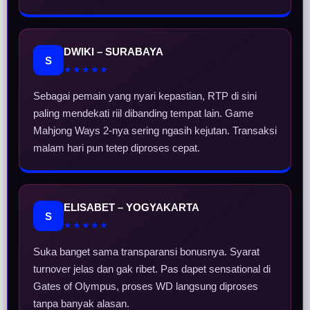
DWIKI – SURABAYA
S
★★★★★
Sebagai pemain yang nyari kepastian, RTP di sini
paling mendekati riil dibanding tempat lain. Game
Mahjong Ways 2-nya sering ngasih kejutan. Transaksi
malam hari pun tetep diproses cepat.
ELISABET – YOGYAKARTA
S
★★★★★
Suka banget sama transparansi bonusnya. Syarat
turnover jelas dan gak ribet. Pas dapet sensational di
Gates of Olympus, proses WD langsung diproses
tanpa banyak alasan.