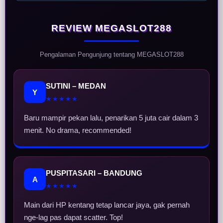
REVIEW MEGASLOT288
Pengalaman Pengunjung tentang MEGASLOT288
SUTINI – MEDAN
Y
★★★★★
Baru mampir pekan lalu, penarikan 5 juta cair dalam 3
menit. No drama, recommended!
PUSPITASARI – BANDUNG
A
★★★★★
Main dari HP kentang tetap lancar jaya, gak pernah
nge-lag pas dapat scatter. Top!