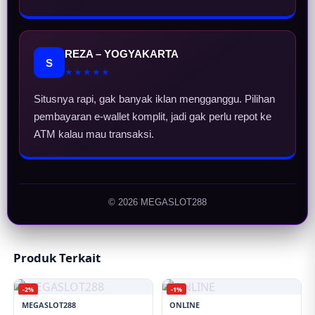
REZA – YOGYAKARTA
S
★★★★★
Situsnya rapi, gak banyak iklan mengganggu. Pilihan
pembayaran e-wallet komplit, jadi gak perlu repot ke
ATM kalau mau transaksi.
© 2026 MEGASLOT288
Produk Terkait
-2%
-1%
MEGASLOT288
ONLINE