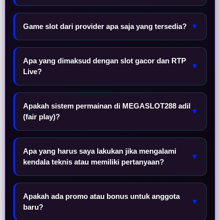
Game slot dari provider apa saja yang tersedia?
▼
Apa yang dimaksud dengan slot gacor dan RTP
▼
Live?
Apakah sistem permainan di MEGASLOT288 adil
▼
(fair play)?
Apa yang harus saya lakukan jika mengalami
▼
kendala teknis atau memiliki pertanyaan?
Apakah ada promo atau bonus untuk anggota
▼
baru?