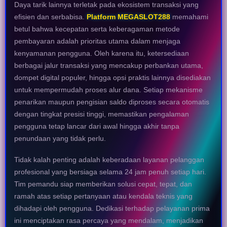
Daya tarik lainnya terletak pada ekosistem transaksi yang
efisien dan serbabisa.
Platform MEGASLOT288
memahami
betul bahwa kecepatan serta keberagaman metode
pembayaran adalah prioritas utama dalam menjaga
kenyamanan pengguna. Oleh karena itu, ketersediaan
berbagai jalur transaksi yang mencakup perbankan utama,
dompet digital populer, hingga opsi praktis lainnya disediakan
untuk mempermudah proses alur dana. Setiap mekanisme
penarikan maupun pengisian saldo diproses secara otomatis
dengan tingkat presisi tinggi, memastikan pengalaman
pengguna tetap lancar dari awal hingga akhir tanpa
penundaan yang tidak perlu.
Tidak kalah penting adalah keberadaan layanan pelanggan
profesional yang bersiaga selama 24 jam penuh setiap hari.
Tim pemandu siap memberikan solusi cepat, tepat, dan
ramah atas setiap pertanyaan atau kendala teknis yang
dihadapi oleh pengguna. Dedikasi terhadap pelayanan prima
ini menciptakan rasa percaya yang mendalam, menjadikan