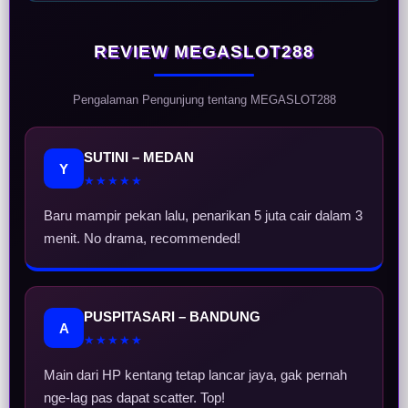
REVIEW MEGASLOT288
Pengalaman Pengunjung tentang MEGASLOT288
SUTINI – MEDAN
Y
★★★★★
Baru mampir pekan lalu, penarikan 5 juta cair dalam 3
menit. No drama, recommended!
PUSPITASARI – BANDUNG
A
★★★★★
Main dari HP kentang tetap lancar jaya, gak pernah
nge-lag pas dapat scatter. Top!