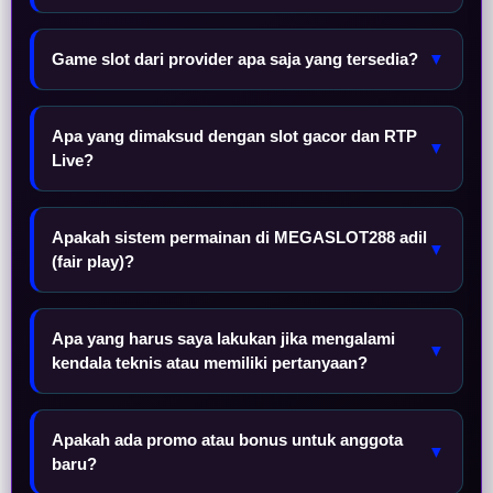
Game slot dari provider apa saja yang tersedia?
▼
Apa yang dimaksud dengan slot gacor dan RTP
▼
Live?
Apakah sistem permainan di MEGASLOT288 adil
▼
(fair play)?
Apa yang harus saya lakukan jika mengalami
▼
kendala teknis atau memiliki pertanyaan?
Apakah ada promo atau bonus untuk anggota
▼
baru?