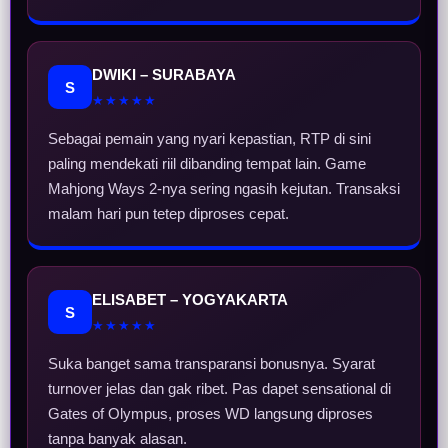
DWIKI – SURABAYA
S
★★★★★
Sebagai pemain yang nyari kepastian, RTP di sini
paling mendekati riil dibanding tempat lain. Game
Mahjong Ways 2-nya sering ngasih kejutan. Transaksi
malam hari pun tetep diproses cepat.
ELISABET – YOGYAKARTA
S
★★★★★
Suka banget sama transparansi bonusnya. Syarat
turnover jelas dan gak ribet. Pas dapet sensational di
Gates of Olympus, proses WD langsung diproses
tanpa banyak alasan.